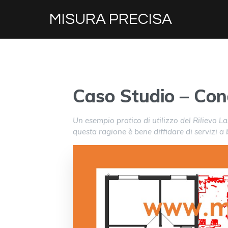
MISURA PRECISA
Caso Studio – Con
Un esempio pratico di utilizzo del Rilievo La
questa ragione è bene diffidare di servizi a