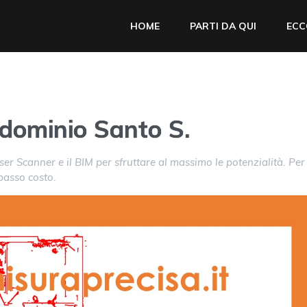
HOME
PARTI DA QUI
ECC
dominio Santo S.
ser Scanner e il BIM per sfruttare al massimo le potenzialità. Per
 basso costo.