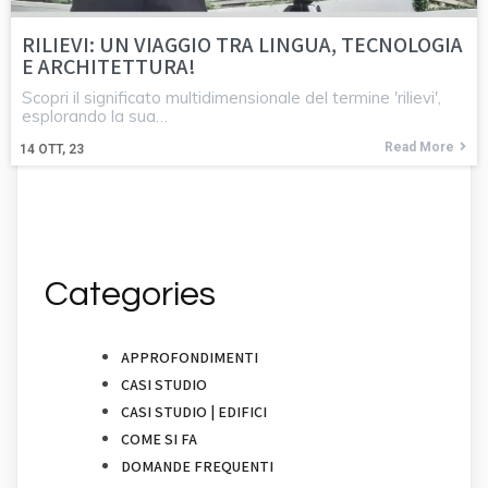
RILIEVI: UN VIAGGIO TRA LINGUA, TECNOLOGIA
E ARCHITETTURA!
Scopri il significato multidimensionale del termine 'rilievi',
esplorando la sua…
Read More
14
OTT, 23
Categories
APPROFONDIMENTI
CASI STUDIO
CASI STUDIO | EDIFICI
COME SI FA
DOMANDE FREQUENTI