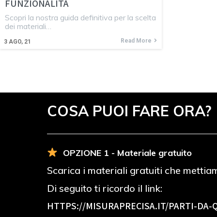
FUNZIONALITÀ
Scopri la nostra guida definitiva per la scelta
dei materiali…
Read More
3
AGO, 21
COSA PUOI FARE ORA?
OPZIONE 1 - Materiale gratuito
Scarica i materiali gratuiti che mettia
Di seguito ti ricordo il link:
HTTPS://MISURAPRECISA.IT
/PARTI-DA-