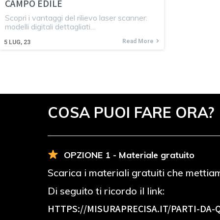
CAMPO EDILE
Scopri i vantaggi del rilievo laser scanner:
modelli digitali dettagliati…
Read More
5
LUG, 23
COSA PUOI FARE ORA?
OPZIONE 1 - Materiale gratuito
Scarica i materiali gratuiti che mettia
Di seguito ti ricordo il link:
HTTPS://MISURAPRECISA.IT
/PARTI-DA-