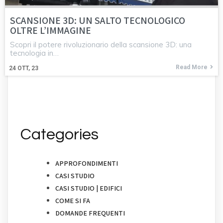
SCANSIONE 3D: UN SALTO TECNOLOGICO
OLTRE L’IMMAGINE
Scopri il potere rivoluzionario della scansione 3D: una
tecnologia in…
Read More
24
OTT, 23
Categories
APPROFONDIMENTI
CASI STUDIO
CASI STUDIO | EDIFICI
COME SI FA
DOMANDE FREQUENTI