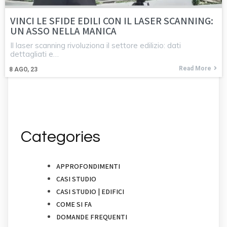
VINCI LE SFIDE EDILI CON IL LASER SCANNING:
UN ASSO NELLA MANICA
Il laser scanning rivoluziona il settore edilizio: dati
dettagliati e…
Read More
8
AGO, 23
Categories
APPROFONDIMENTI
CASI STUDIO
CASI STUDIO | EDIFICI
COME SI FA
DOMANDE FREQUENTI