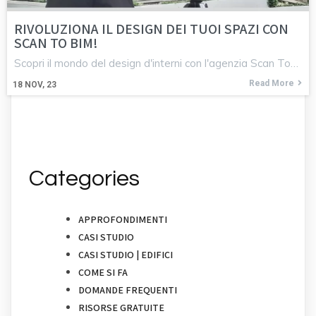
RIVOLUZIONA IL DESIGN DEI TUOI SPAZI CON
SCAN TO BIM!
Scopri il mondo del design d'interni con l'agenzia Scan To…
Read More
18
NOV, 23
Categories
APPROFONDIMENTI
CASI STUDIO
CASI STUDIO | EDIFICI
COME SI FA
DOMANDE FREQUENTI
RISORSE GRATUITE