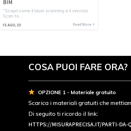
BIM
"Scopri come il laser scanning e il servizio
Scan to…
Read More
15
AGO, 23
COSA PUOI FARE ORA?
OPZIONE 1 - Materiale gratuito
Scarica i materiali gratuiti che mettia
Di seguito ti ricordo il link:
HTTPS://MISURAPRECISA.IT
/PARTI-DA-