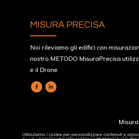
MISURA PRECISA
Noi rileviamo gli edifici con misurazion
nostro METODO MisuraPrecisa utilizz
e il Drone
Misura
Utilizziamo i cookie per personalizzare contenuti e annunci
sede legale viale Grigoletti, 46 