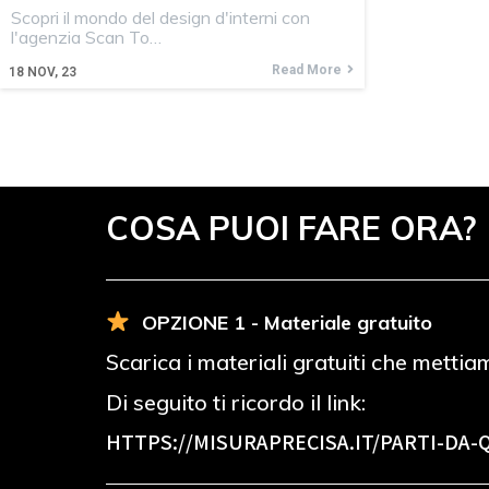
Scopri il mondo del design d'interni con
l'agenzia Scan To…
Read More
18
NOV, 23
COSA PUOI FARE ORA?
OPZIONE 1 - Materiale gratuito
Scarica i materiali gratuiti che mettia
Di seguito ti ricordo il link:
HTTPS://MISURAPRECISA.IT
/PARTI-DA-