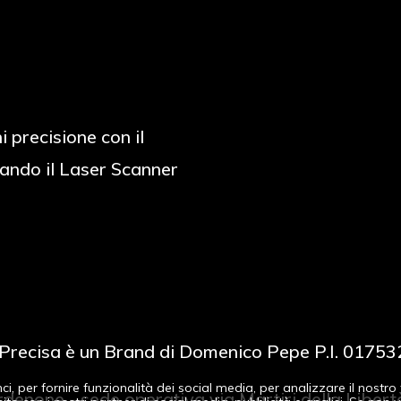
i precisione con il
ando il Laser Scanner
Precisa è un Brand di Domenico Pepe P.I. 0175
, per fornire funzionalità dei social media, per analizzare il nostro t
Pordenone - sede operativa via Martiri della Libe