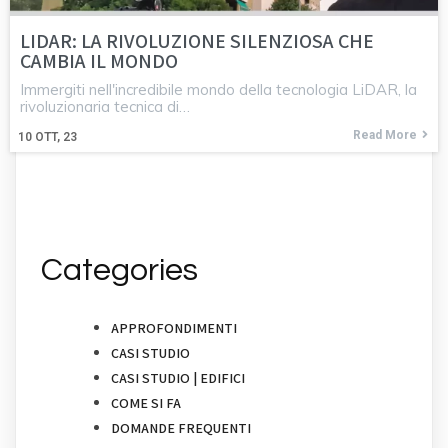
LIDAR: LA RIVOLUZIONE SILENZIOSA CHE
CAMBIA IL MONDO
Immergiti nell'incredibile mondo della tecnologia LiDAR, la
rivoluzionaria tecnica di…
Read More
10
OTT, 23
Categories
APPROFONDIMENTI
CASI STUDIO
CASI STUDIO | EDIFICI
COME SI FA
DOMANDE FREQUENTI