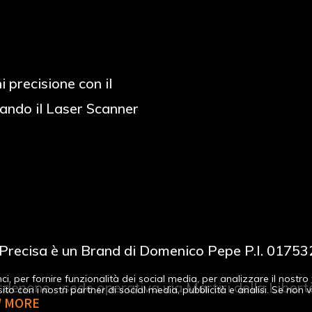
i precisione con il
ando il Laser Scanner
Precisa è un Brand di Domenico Pepe P.I. 0175
, per fornire funzionalità dei social media, per analizzare il nostro t
Pordenone - sede operativa via Martiri della Libe
ito con i nostri partner di social media, pubblicità e analisi. Se non
W MORE