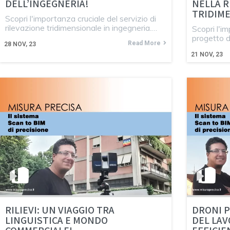
DELL’INGEGNERIA!
NELLA R
TRIDIM
Scopri l'importanza cruciale del servizio di
rilevazione tridimensionale in ingegneria.…
Scopri l'im
progetto d
Read More
28
NOV, 23
21
NOV, 23
RILIEVI: UN VIAGGIO TRA
DRONI P
LINGUISTICA E MONDO
DEL LAV