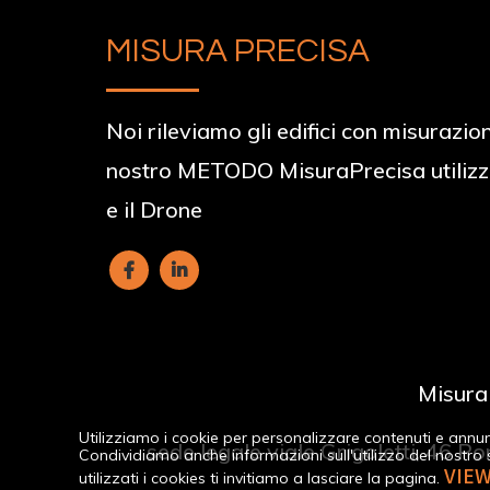
MISURA PRECISA
Noi rileviamo gli edifici con misurazion
nostro METODO MisuraPrecisa utilizz
e il Drone
Misura
Utilizziamo i cookie per personalizzare contenuti e annunci
sede legale viale Grigoletti, 46 
Condividiamo anche informazioni sull'utilizzo del nostro s
VIE
utilizzati i cookies ti invitiamo a lasciare la pagina.