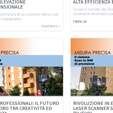
ILEVAZIONE
ALTA EFFICIENZA 
ENSIONALE
Scopri il mondo dei dro
strumenti innovativi p
portanza di un corretto rilievo nel
i ingegneria…
7
NOV, 23
Read More
ROFESSIONALI: IL FUTURO
RIVOLUZIONE IN E
ORO TRA CREATIVITÀ ED
LASER SCANNER 