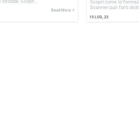
e stradali. Scopri…
Scopri come la formaz
Scanner può farti dis
Read More
19
LUG, 23