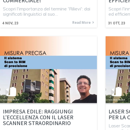
COMMERCIALE!
EFFICIE
Scopri l'importanza del termine 'Rilievi': dai
Scopri l'i
significati linguistici al suo…
ed efficie
Read More
4
NOV, 23
31
OTT, 23
IMPRESA EDILE: RAGGIUNGI
LASER S
L’ECCELLENZA CON IL LASER
PER LA
SCANNER STRAORDINARIO
Laser Scan