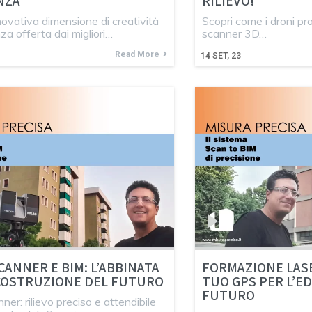
NZA
RILIEVO!
nnovativa dimensione di creatività
Scopri come i droni pro
nza offerta dai migliori…
scanner 3D…
Read More
14
SET, 23
CANNER E BIM: L’ABBINATA
FORMAZIONE LASE
 COSTRUZIONE DEL FUTURO
TUO GPS PER L’ED
FUTURO
ner: rilievo preciso e attendibile