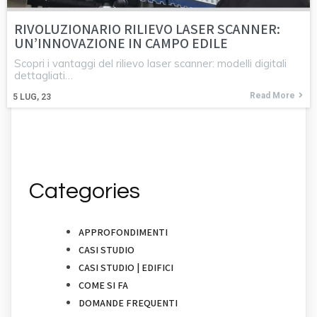
RIVOLUZIONARIO RILIEVO LASER SCANNER:
UN’INNOVAZIONE IN CAMPO EDILE
Scopri i vantaggi del rilievo laser scanner: modelli digitali
dettagliati…
Read More
5
LUG, 23
Categories
APPROFONDIMENTI
CASI STUDIO
CASI STUDIO | EDIFICI
COME SI FA
DOMANDE FREQUENTI