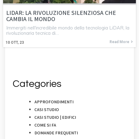
LIDAR: LA RIVOLUZIONE SILENZIOSA CHE
CAMBIA IL MONDO
Immergiti nell'incredibile mondo della tecnologia LiDAR, la
rivoluzionaria tecnica di…
Read More
10
OTT, 23
Categories
APPROFONDIMENTI
CASI STUDIO
CASI STUDIO | EDIFICI
COME SI FA
DOMANDE FREQUENTI