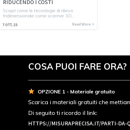
RIDUCENDO I COSTI
Scopri come le tecnologie di rilievo
tridimensionale come scanner 3D…
Read More
7
OTT, 23
COSA PUOI FARE ORA?
OPZIONE 1 - Materiale gratuito
Scarica i materiali gratuiti che mettia
Di seguito ti ricordo il link:
HTTPS://MISURAPRECISA.IT
/PARTI-DA-