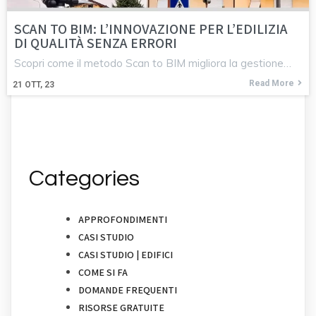
SCAN TO BIM: L’INNOVAZIONE PER L’EDILIZIA
DI QUALITÀ SENZA ERRORI
Scopri come il metodo Scan to BIM migliora la gestione…
Read More
21
OTT, 23
Categories
APPROFONDIMENTI
CASI STUDIO
CASI STUDIO | EDIFICI
COME SI FA
DOMANDE FREQUENTI
RISORSE GRATUITE