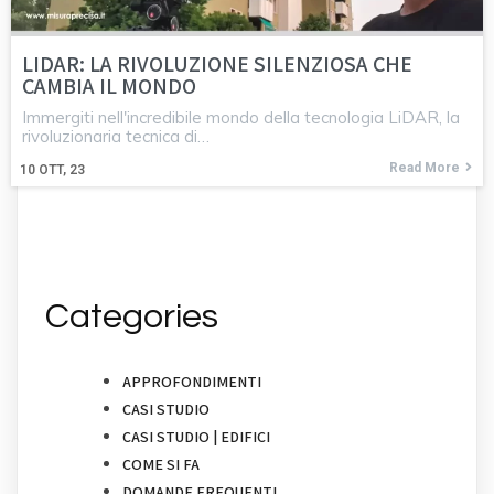
LIDAR: LA RIVOLUZIONE SILENZIOSA CHE
CAMBIA IL MONDO
Immergiti nell'incredibile mondo della tecnologia LiDAR, la
rivoluzionaria tecnica di…
Read More
10
OTT, 23
Categories
APPROFONDIMENTI
CASI STUDIO
CASI STUDIO | EDIFICI
COME SI FA
DOMANDE FREQUENTI