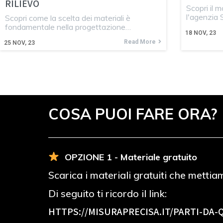
RILIEVO
Scopri il 
l'agenzia
Scopri come la scelta dei materiali è
fondamentale nella progettazione…
18
NOV, 23
Read More
25
NOV, 23
COSA PUOI FARE ORA?
OPZIONE 1 - Materiale gratuito
Scarica i materiali gratuiti che mettia
Di seguito ti ricordo il link:
HTTPS://MISURAPRECISA.IT
/PARTI-DA-