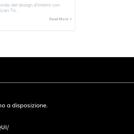
mondo del design d'interni con
 Scan To…
Read More
mo a disposizione.
QUI/