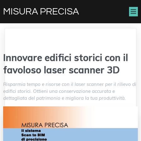
MISURA PRECISA
Innovare edifici storici con il
favoloso laser scanner 3D
Risparmia tempo e risorse con il laser scanner per il rilievo di
edifici storici. Ottieni una conservazione accurata e
dettagliata del patrimonio e migliora la tua produttività.