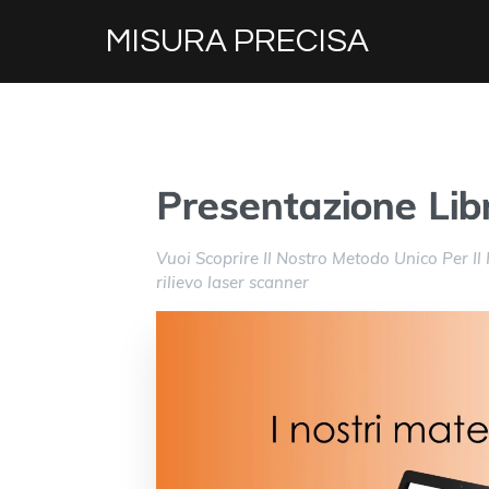
MISURA PRECISA
Presentazione Lib
Vuoi Scoprire Il Nostro Metodo Unico Per Il Ri
rilievo laser scanner