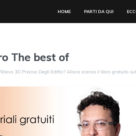
HOME
PARTI DA QUI
ECC
ro The best of
lievo 3D Preciso Degli Edifici? Allora scarica il libro gratuito sul