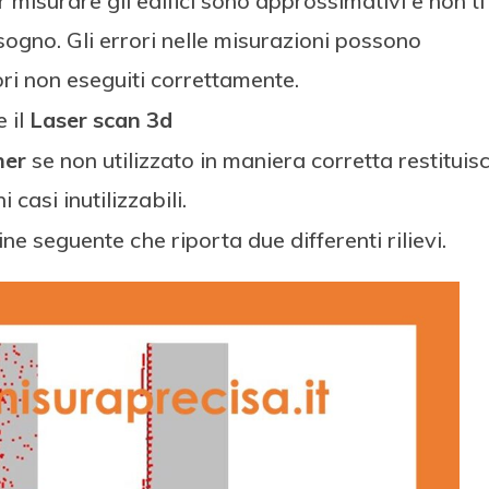
misurare gli edifici sono approssimativi e non ti
isogno. Gli errori nelle misurazioni possono
ori non eseguiti correttamente.
 il
Laser scan 3d
ner
se non utilizzato in maniera corretta restituis
 casi inutilizzabili.
e seguente che riporta due differenti rilievi.