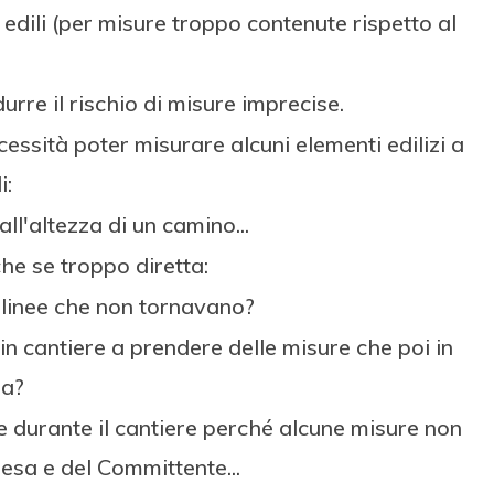
dili (per misure troppo contenute rispetto al
rre il rischio di misure imprecise.
cessità poter misurare alcuni elementi edilizi a
i:
ll'altezza di un camino...
e se troppo diretta:
ilinee che non tornavano?
in cantiere a prendere delle misure che poi in
ia?
e durante il cantiere perché alcune misure non
resa e del Committente...