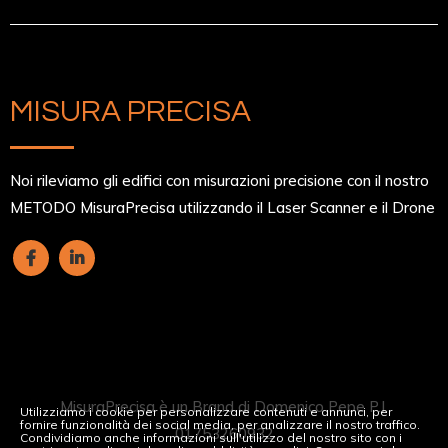
MISURA PRECISA
Noi rileviamo gli edifici con misurazioni precisione con il nostro
METODO MisuraPrecisa utilizzando il Laser Scanner e il Drone
MisuraPrecisa è un Brand di Domenico Pepe P.I.
Utilizziamo i cookie per personalizzare contenuti e annunci, per
fornire funzionalità dei social media, per analizzare il nostro traffico.
01753260932
Condividiamo anche informazioni sull'utilizzo del nostro sito con i